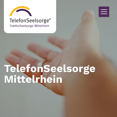
Zum Inhalt springen
TelefonSeelsorge
Mittelrhein